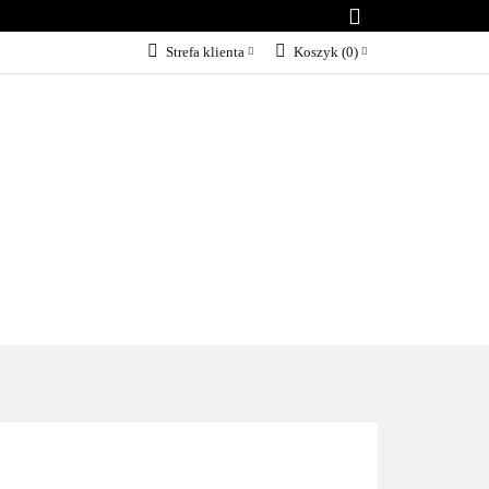
B.A.R.F
Strefa klienta
Koszyk
(
0
)
Zaloguj się
Załóż konto
Dodaj zgłoszenie
Zgody cookies
I
AKCESORIA
MARKI