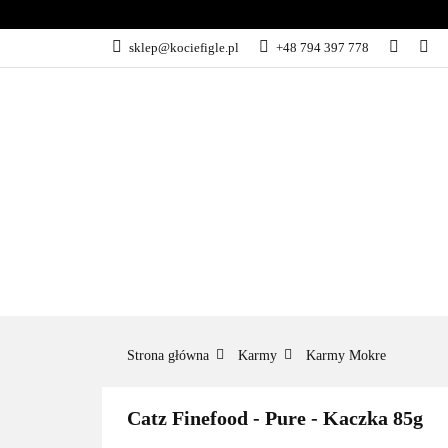
NOWOŚCI
PR
sklep@kociefigle.pl
+48 794 397 778
ZABAWKI
AK
NOWOŚCI
PROMOCJE
POLECAN
Strona główna
Karmy
Karmy Mokre
Catz Finefood - Pure - Kaczka 85g