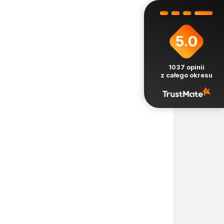
5.0
1037
opinii
z całego okresu