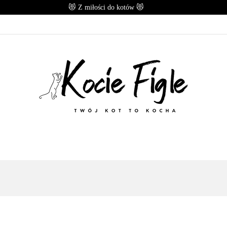
😻 Z miłości do kotów 😻
OMOCJE
POLECANE
KARMY
PRZYSMAKI
CESORIA
MARKI
E
KARMY
PRZYSMAKI
B.A.R.F
ZABAWK