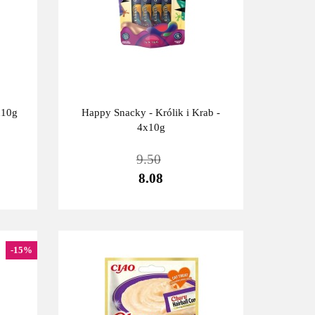
x10g
Happy Snacky - Królik i Krab -
4x10g
9.50
8.08
-15%