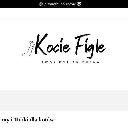
😻 Z miłości do kotów 😻
OMOCJE
POLECANE
KARMY
PRZYSMAKI
CESORIA
MARKI
E
KARMY
PRZYSMAKI
B.A.R.F
ZABAWK
my i Tubki dla kotów