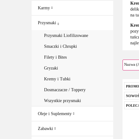
Krem
Karmy
deli
na t
Przysmaki
Krem
pozy
Przysmaki Liofilizowane
tuńc
najle
Smaczki i Chrupki
Filety i Bites
Gryzaki
Kremy i Tubki
PROMO
Dosmaczacze / Toppery
NOWOŚ
Wszystkie przysmaki
POLEC
Oleje i Suplementy
Zabawki