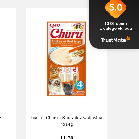
5.0
1036
opinii
z całego okresu
z
Inaba - Churu - Kurczak z wołowiną
4x14g
11.70