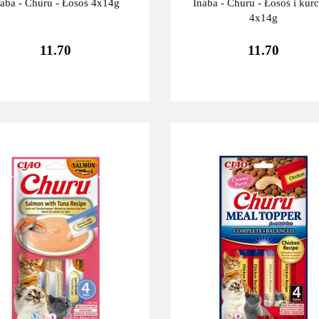
naba - Churu - Łosoś 4x14g
Inaba - Churu - Łosoś i kur
4x14g
11.70
11.70