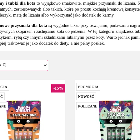
y i tubki dla kota
to wyjątkowo smakowite, miękkie przysmaki do lizania. S
katnych, zestresowanych albo takich, które po prostu kochają kremową konsyst
alerzyk, matę do lizania albo wykorzystać jako dodatek do karmy.
owe przysmaki dla kota
są wygodne także przy oswajaniu, podawaniu nagr
tywnych skojarzeń i zachęcaniu kota do jedzenia. W tej kategorii znajdziesz t
zykiem, rybą czy innymi składnikami lubianymi przez koty. Warto jednak pamięta
piej traktować je jako dodatek do diety, a nie pełny posiłek.
CJA
PROMOCJA
-15%
Ć
NOWOŚĆ
ANE
POLECANE