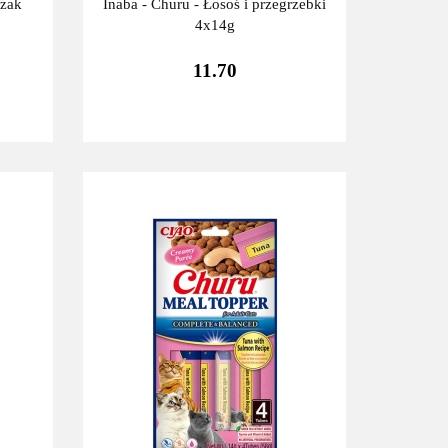
czak
Inaba - Churu - Łosoś i przegrzebki
4x14g
11.70