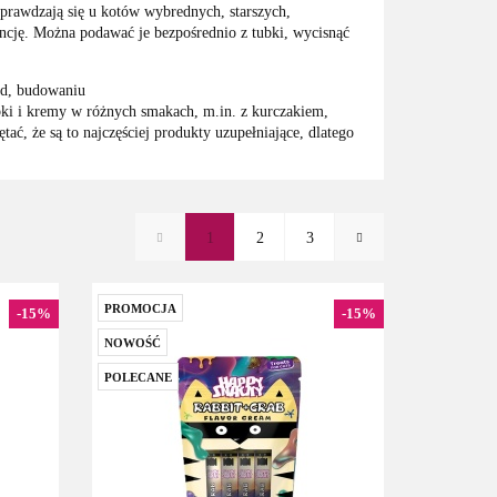
prawdzają się u kotów wybrednych, starszych,
encję. Można podawać je bezpośrednio z tubki, wycisnąć
ód, budowaniu
ubki i kremy w różnych smakach, m.in. z kurczakiem,
ć, że są to najczęściej produkty uzupełniające, dlatego
1
2
3
PROMOCJA
-15%
-15%
NOWOŚĆ
POLECANE