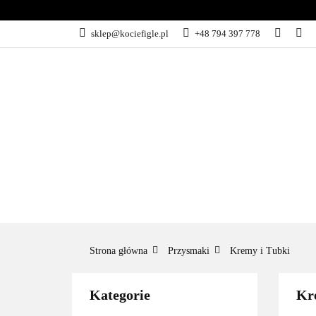
NOWOŚCI
PR
sklep@kociefigle.pl
+48 794 397 778
ZABAWKI
AK
NOWOŚCI
PROMOCJE
POLECAN
Strona główna
Przysmaki
Kremy i Tubki
Kategorie
Kre