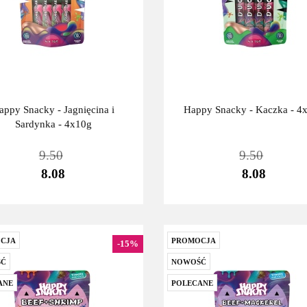
appy Snacky - Jagnięcina i
Happy Snacky - Kaczka - 4
Sardynka - 4x10g
9.50
9.50
8.08
8.08
CJA
PROMOCJA
-15%
Ć
NOWOŚĆ
ANE
POLECANE