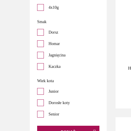
4x10g
Smak
Dorsz
Homar
Jagnięcina
Kaczka
H
Krab
Wiek kota
Krewetki
Junior
Królik
Dorosłe koty
Kurczak
Senior
Łosoś