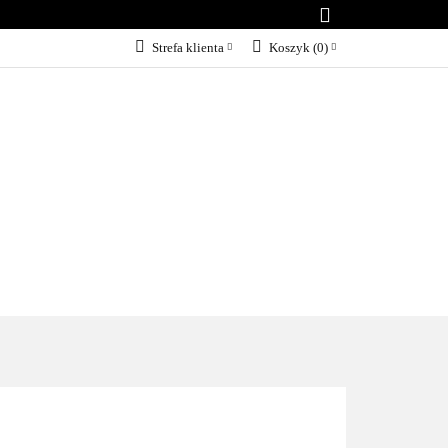
B.A.R.F
Strefa klienta
Koszyk
(
0
)
Zaloguj się
Załóż konto
Dodaj zgłoszenie
Zgody cookies
I
AKCESORIA
MARKI