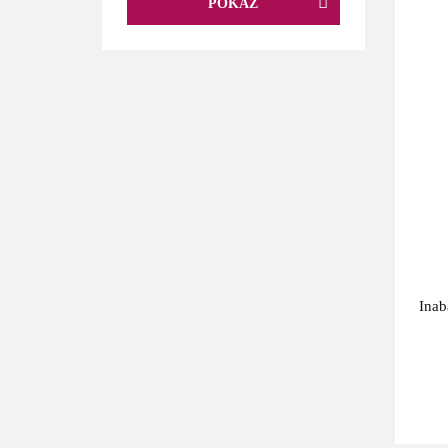
POKAŻ
Makrela
Małże
Przegrzebki
Ryba Sola
Sardynki
Tuńczyk
Wołowina
Inab