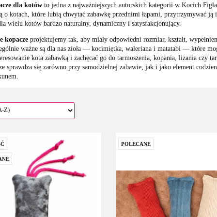
cze dla kotów
to jedna z najważniejszych autorskich kategorii w Kocich Figl
ą o kotach, które lubią chwytać zabawkę przednimi łapami, przytrzymywać ją 
 dla wielu kotów bardzo naturalny, dynamiczny i satysfakcjonujący.
e kopacze
projektujemy tak, aby miały odpowiedni rozmiar, kształt, wypełnien
ególnie ważne są dla nas zioła — kocimiętka, waleriana i matatabi — które mo
teresowanie kota zabawką i zachęcać go do tarmoszenia, kopania, lizania czy tar
ze sprawdza się zarówno przy samodzielnej zabawie, jak i jako element codzien
kunem.
Ć
POLECANE
ANE