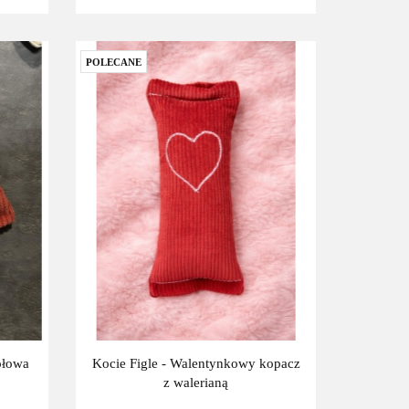
POLECANE
ołowa
Kocie Figle - Walentynkowy kopacz
z walerianą