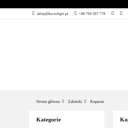
NOWOŚCI
PR
sklep@kociefigle.pl
+48 794 397 778
ZABAWKI
AK
NOWOŚCI
PROMOCJE
POLECAN
Strona główna
Zabawki
Kopacze
Kategorie
Ko