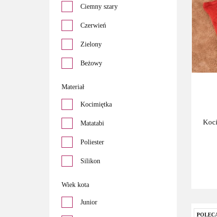
Ciemny szary
Czerwień
Zielony
Beżowy
Materiał
Kocimiętka
Koci
Matatabi
Poliester
Silikon
Sztruks
Wiek kota
Tkanina tapicerska -
Junior
baranek
POLEC