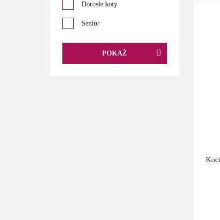
Dorosłe koty
Waleriana
Senior
Welur
POKAŻ
Koci