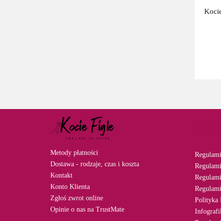
Kocie
INFO
Metody płatności
Regulami
Dostawa - rodzaje, czas i koszta
Regulami
Kontakt
Regulami
Konto Klienta
Regulami
Zgłoś zwrot online
Polityka 
Opinie o nas na TrustMate
Infograf