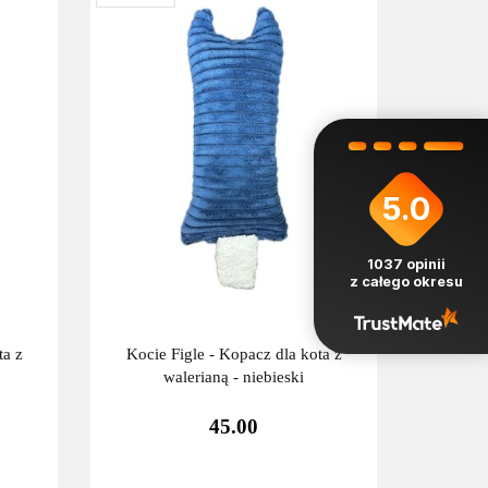
5.0
1037
opinii
z całego okresu
ta z
Kocie Figle - Kopacz dla kota z
walerianą - niebieski
45.00