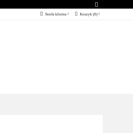
B.A.R.F
Strefa klienta
Koszyk
(
0
)
Zaloguj się
Załóż konto
Dodaj zgłoszenie
Zgody cookies
I
AKCESORIA
MARKI