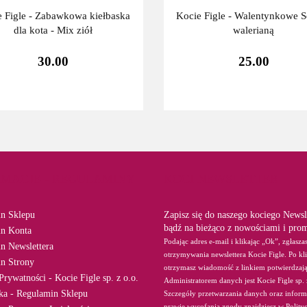
 Figle - Zabawkowa kiełbaska
Kocie Figle - Walentynkowe S
dla kota - Mix ziół
walerianą
30.00
25.00
RMACJE - REGULAMINY
KOCI NEWSLETTER
n Sklepu
Zapisz się do naszego kociego Newsle
bądź na bieżąco z nowościami i pro
n Konta
Podając adres e-mail i klikając „Ok”, zgłasza
n Newslettera
otrzymywania newslettera Kocie Figle. Po kl
n Strony
otrzymasz wiadomość z linkiem potwierdzaj
Prywatności - Kocie Figle sp. z o.o.
Administratorem danych jest Kocie Figle sp. 
ika - Regulamin Sklepu
Szczegóły przetwarzania danych oraz inform
prawie wycofania zgody znajdziesz w Polity