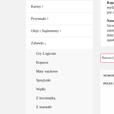
Kopa
Karmy
myśl
jest
Przysmaki
Nasz
Szcz
zain
Oleje i Suplementy
dobr
opie
Zabawki
Gry Logiczne
Kopacze
Maty węchowe
NOWOŚ
Sprężynki
POLEC
Wędki
Z kocimiętką
Z matatabi