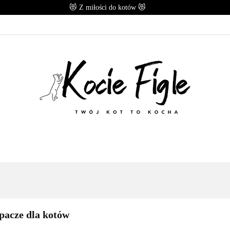
😻 Z miłości do kotów 😻
OMOCJE
POLECANE
KARMY
PRZYSMAKI
CESORIA
MARKI
E
KARMY
PRZYSMAKI
B.A.R.F
ZABAWK
pacze dla kotów