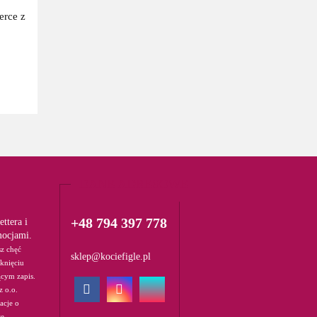
erce z
DANE ADRESOWE
+48 794 397 778
ttera i
mocjami.
sz chęć
sklep@kociefigle.pl
iknięciu
ącym zapis.
z o.o.
acje o
ce