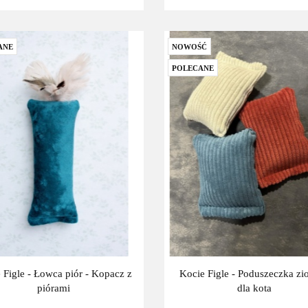
ANE
NOWOŚĆ
POLECANE
 Figle - Łowca piór - Kopacz z
Kocie Figle - Poduszeczka zi
piórami
dla kota