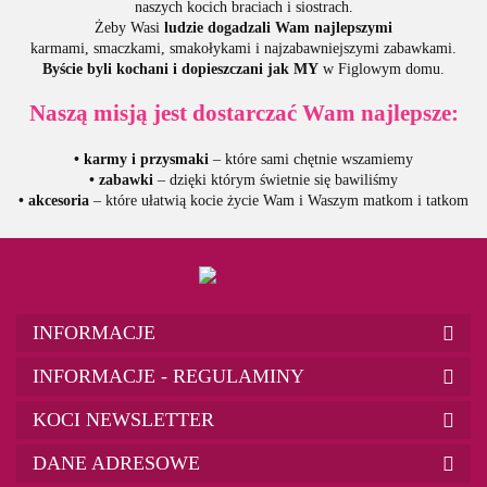
naszych kocich braciach i siostrach.
Żeby Wasi
ludzie
dogadzali Wam najlepszymi
karmami, smaczkami, smakołykami i najzabawniejszymi zabawkami.
Byście byli kochani i dopieszczani jak MY
w Figlowym domu.
Naszą misją jest dostarczać Wam najlepsze:
• karmy i przysmaki
– które sami chętnie wszamiemy
• zabawki
– dzięki którym świetnie się bawiliśmy
• akcesoria
– które ułatwią kocie życie Wam i Waszym matkom i tatkom
INFORMACJE
INFORMACJE - REGULAMINY
KOCI NEWSLETTER
DANE ADRESOWE