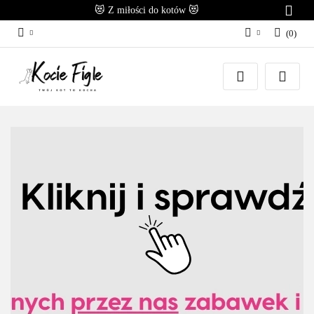
😻 Z miłości do kotów 😻
(
0
)
Zaloguj się
Załóż konto
Dodaj zgłoszenie
Zgody cookies