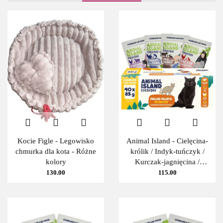
Kocie Figle - Legowisko
Animal Island - Cielęcina-
chmurka dla kota - Różne
królik / Indyk-tuńczyk /
kolory
Kurczak-jagnięcina /
Kurczak-przepiórka - 40x
130.00
115.00
85g