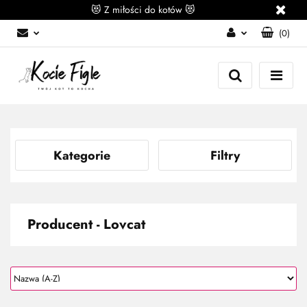
😻 Z miłości do kotów 😻
(
0
)
Zaloguj się
Załóż konto
Dodaj zgłoszenie
Zgody cookies
Kategorie
Filtry
Producent - Lovcat