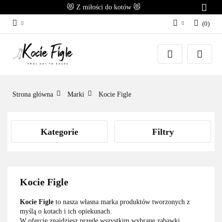
😻 Z miłości do kotów 😻
(
0
)
Zaloguj się
Załóż konto
Dodaj zgłoszenie
Zgody cookies
Strona główna
Marki
Kocie Figle
Kategorie
Filtry
Kocie Figle
Kocie Figle
to nasza własna marka produktów tworzonych z
myślą o kotach i ich opiekunach.
W ofercie znajdziesz przede wszystkim wybrane zabawki,