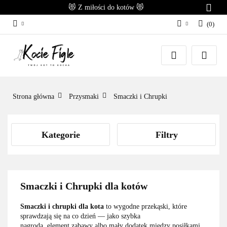
😻 Z miłości do kotów 😻
(
0
)
Zaloguj się
Załóż konto
Dodaj zgłoszenie
Zgody cookies
Strona główna
Przysmaki
Smaczki i Chrupki
Kategorie
Filtry
Smaczki i Chrupki dla kotów
Smaczki i chrupki dla kota
to wygodne przekąski, które
sprawdzają się na co dzień — jako szybka
nagroda, element zabawy albo mały dodatek między posiłkami.