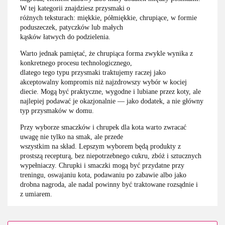
W tej kategorii znajdziesz przysmaki o
różnych teksturach: miękkie, półmiękkie, chrupiące, w formie
poduszeczek, patyczków lub małych
kąsków łatwych do podzielenia.
Warto jednak pamiętać, że chrupiąca forma zwykle wynika z
konkretnego procesu technologicznego,
dlatego tego typu przysmaki traktujemy raczej jako
akceptowalny kompromis niż najzdrowszy wybór w kociej
diecie. Mogą być praktyczne, wygodne i lubiane przez koty, ale
najlepiej podawać je okazjonalnie — jako dodatek, a nie główny
typ przysmaków w domu.
Przy wyborze smaczków i chrupek dla kota warto zwracać
uwagę nie tylko na smak, ale przede
wszystkim na skład. Lepszym wyborem będą produkty z
prostszą recepturą, bez niepotrzebnego cukru, zbóż i sztucznych
wypełniaczy. Chrupki i smaczki mogą być przydatne przy
treningu, oswajaniu kota, podawaniu po zabawie albo jako
drobna nagroda, ale nadal powinny być traktowane rozsądnie i
z umiarem.