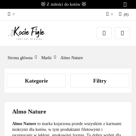
😻 Z miłości do kotów 😻
(
0
)
Zaloguj się
Załóż konto
Dodaj zgłoszenie
Zgody cookies
Strona główna
Marki
Almo Nature
Kategorie
Filtry
Almo Nature
Almo Nature
to marka kojarzona przede wszystkim z karmami
mokrymi dla kotów, w tym produktami filetowymi i
recepturami w lekkiej, smakowitej formie. To dobry wybór dla