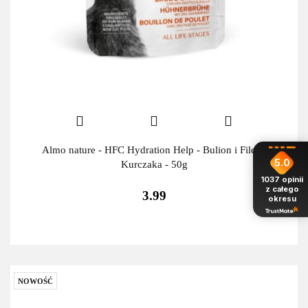
Almo nature - HFC Hydration Help - Bulion i Filet z
5.0
Kurczaka - 50g
1037
opinii
z całego
3.99
okresu
NOWOŚĆ