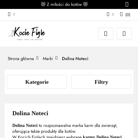
😻 Z miłości do kotów 😻
(
0
)
Zaloguj się
Załóż konto
Dodaj zgłoszenie
Zgody cookies
Strona główna
Marki
Dolina Noteci
Kategorie
Filtry
Dolina Noteci
to rozpoznawalna marka karm dla zwierząt,
Dolina Noteci
oferująca także produkty dla kotów.
W Kocich Figlach znajdziesz wybrane
karmy Dolina Noteci