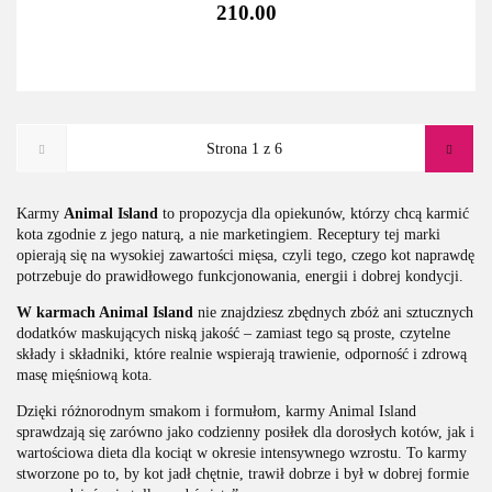
210.00
Karmy
Animal Island
to propozycja dla opiekunów, którzy chcą karmić
kota zgodnie z jego naturą, a nie marketingiem. Receptury tej marki
opierają się na wysokiej zawartości mięsa, czyli tego, czego kot naprawdę
potrzebuje do prawidłowego funkcjonowania, energii i dobrej kondycji.
W karmach Animal Island
nie znajdziesz zbędnych zbóż ani sztucznych
dodatków maskujących niską jakość – zamiast tego są proste, czytelne
składy i składniki, które realnie wspierają trawienie, odporność i zdrową
masę mięśniową kota.
Dzięki różnorodnym smakom i formułom, karmy Animal Island
sprawdzają się zarówno jako codzienny posiłek dla dorosłych kotów, jak i
wartościowa dieta dla kociąt w okresie intensywnego wzrostu. To karmy
stworzone po to, by kot jadł chętnie, trawił dobrze i był w dobrej formie