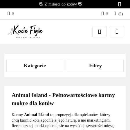
😻 Z miłości do kotów 😻
(
0
)
Zaloguj się
Załóż konto
Dodaj zgłoszenie
Zgody cookies
Kategorie
Filtry
Animal Island - Pełnowartościowe karmy
mokre dla kotów
Karmy
Animal Island
to propozycja dla opiekunów, którzy
chcą karmić kota zgodnie z jego naturą, a nie marketingiem.
Receptury tej marki opierają się na wysokiej zawartości mięsa,