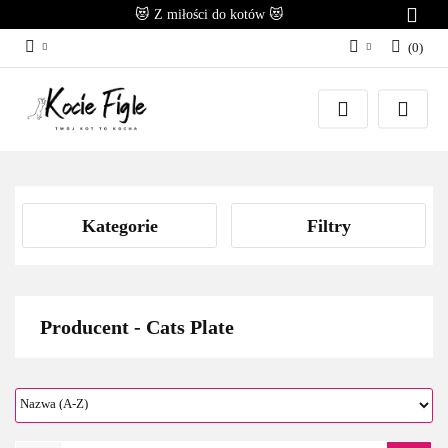
😻 Z miłości do kotów 😻
(
0
)
Zaloguj się
Załóż konto
Dodaj zgłoszenie
Zgody cookies
Kategorie
Filtry
Producent - Cats Plate