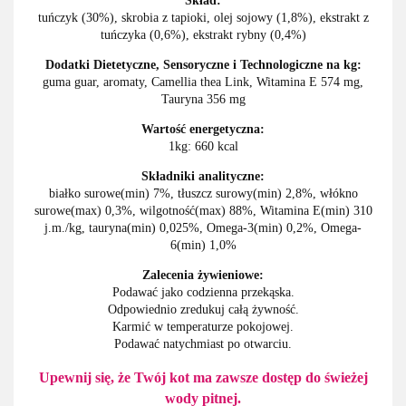
Skład:
tuńczyk (30%), skrobia z tapioki, olej sojowy (1,8%), ekstrakt z
tuńczyka (0,6%), ekstrakt rybny (0,4%)
Dodatki Dietetyczne, Sensoryczne i Technologiczne na kg:
guma guar, aromaty, Camellia thea Link, Witamina E 574 mg,
Tauryna 356 mg
Wartość energetyczna:
1kg: 660 kcal
Składniki analityczne:
białko surowe(min) 7%, tłuszcz surowy(min) 2,8%, włókno
surowe(max) 0,3%, wilgotność(max) 88%, Witamina E(min) 310
j.m./kg, tauryna(min) 0,025%, Omega-3(min) 0,2%, Omega-
6(min) 1,0%
Zalecenia żywieniowe:
Podawać jako codzienna przekąska.
Odpowiednio zredukuj całą żywność.
Karmić w temperaturze pokojowej.
Podawać natychmiast po otwarciu.
Upewnij się, że Twój kot ma zawsze dostęp do świeżej
wody pitnej.