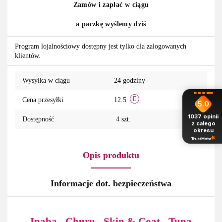
Zamów i zapłać w ciągu
przechowa
a paczkę wyślemy dziś
Program lojalnościowy dostępny jest tylko dla zalogowanych
klientów.
Wysyłka w ciągu
24 godziny
Cena przesyłki
12.5
5.0
1037
opinii
Dostępność
4
szt.
z całego
okresu
Opis produktu
Informacje dot. bezpieczeństwa
Inaba - Churu - Skin & Coat - Tuna