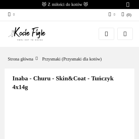
😻 Z miłości do kotów 😻
(
0
)
Zaloguj się
Załóż konto
Dodaj zgłoszenie
Zgody cookies
Strona główna
Przysmaki (Przysmaki dla kotów)
Inaba - Churu - Skin&Coat - Tuńczyk
4x14g