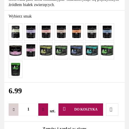
źródłem białek zwierzęcych.
Wybierz smak
6.99
DO KOSZYKA
szt.
Do
Zamów i zapłać w ciągu