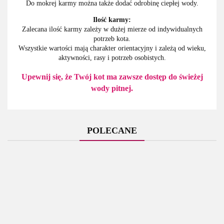
Do mokrej karmy można także dodać odrobinę ciepłej wody.
Ilość karmy:
Zalecana ilość karmy zależy w dużej mierze od indywidualnych
potrzeb kota.
Wszystkie wartości mają charakter orientacyjny i zależą od wieku,
aktywności, rasy i potrzeb osobistych.
Upewnij się, że Twój kot ma zawsze dostęp do świeżej
wody pitnej.
POLECANE
Holista
Holista
M-Pets -
M-Pets -
- Tran
- Olej
Almo
BRAINY
BRAINY
z
z
Nature -
GAMES
GAMES