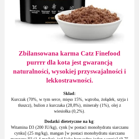
Zbilansowana karma Catz Finefood
purrrr dla kota jest gwarancją
naturalności, wysokiej przyswajalności i
lekkostrawności.
Skład:
Kurczak (70%, w tym serce, mięso 15%, wątroba, żołądek, szyja i
tłuszcz), bulion z kurczaka (28,8%), minerały (1%), olej z
wiesiołka (0,2%).
Dodatki dietetyczne na kg
:
Witamina D3 (200 IU/kg), cynk [w postaci monohydratu siarczanu
cynku] (25 mg/kg), mangan [w postaci monohydratu siarczanu