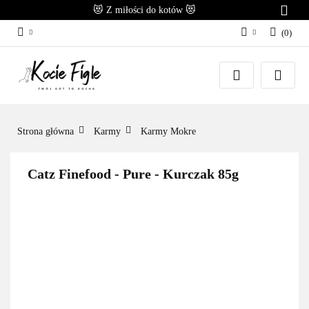
😻 Z miłości do kotów 😻
(
0
)
Zaloguj się
Załóż konto
Dodaj zgłoszenie
Zgody cookies
Strona główna
Karmy
Karmy Mokre
Catz Finefood - Pure - Kurczak 85g