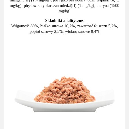
manganu II] (1,4 mg/kg), jod [jako bezwodny jodan wapnia] (0,75
mg/kg), pięciowodny siarczan miedzi(II) (1 mg/kg), tauryna (1500
mg/kg)
Składniki analityczne
:
Wilgotność 80%, białko surowe 10,2%, zawartość tłuszczu 5,2%,
popiół surowy 2,5%, włókno surowe 0,4%