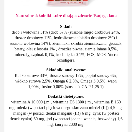
Naturalne składniki które dbają o zdrowie Twojego kota
Skład:
drób i wołowina 51% (drób 37% (suszone mięso drobiowe 24%,
tłuszcz drobiowy 11%, hydrolizowane białko drobiowe 2%) i
suszona wołowina 14%), ziemniaki, skrobia ziemniaczana, groszek,
bataty, olej z łososia 1% , drożdże piwne, siemię lniane 0,5%,
minerały, szpinak 0,1%, kocimiętka 0,1%, FOS, MOS, Yucca
Schidigera.
Składniki analityczne
:
Białko surowe 33%, tłuszcz surowy 17%, popiół surowy 6%,
włókno surowe 2,5%, Omega 6 2,5%, Omega 3 0,5%, wapń
1,00%, fosfor 0,80% (stosunek CA:P 1,25:1)
Dodatki dietetyczne:
witamina A 16 000 j.m., witamina D3 1300 j.m., witamina E 160
mg, miedź (w postaci pięciowodnego siarczanu miedzi (II)) 4,5 mg,
mangan (w postaci tlenku manganu (II)) 6 mg, cynk (w postaci
tlenek cynku) 60 mg, jod (w postaci jodanu wapnia, bezwodny) 1,6
mg, tauryna 2000 mg.