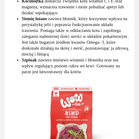
Kocimiętka
dostarcza Twojemu kotu witamin C i E oraz
magnezu, wzmacnia trawienie i może pobudzać apetyt lub
działać uspokajająco.
Siemię lniane
zawiera błonnik, który korzystnie wpływa na
perystaltykę jelit i poprawia funkcjonowanie układu
trawienia. Pomaga także w odkłaczaniu kota i zapobiega
zaleganiu nadmiernej ilości sierści w układzie pokarmowym .
Jest także bogatym źródłem kwasów Omega- 3, które
doskonale działają na skórę i sierść, pozostawiając ja zdrową,
mocną i lśniącą.
Szpinak
zawiera mnóstwo witamin i błonnika oraz ma
wpływ regulujący poziom cukru we krwi. Gotowany na
parze jest łatwostrawny dla kotów