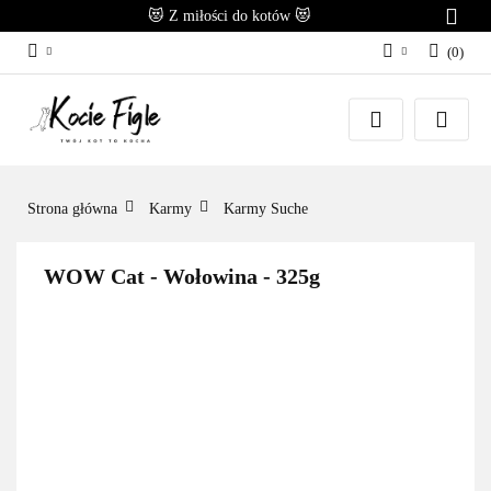
😻 Z miłości do kotów 😻
(
0
)
Zaloguj się
Załóż konto
Dodaj zgłoszenie
Zgody cookies
Strona główna
Karmy
Karmy Suche
WOW Cat - Wołowina - 325g