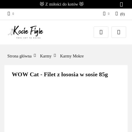
😻 Z miłości do kotów 😻
(
0
)
Zaloguj się
Załóż konto
Dodaj zgłoszenie
Zgody cookies
Strona główna
Karmy
Karmy Mokre
WOW Cat - Filet z łososia w sosie 85g