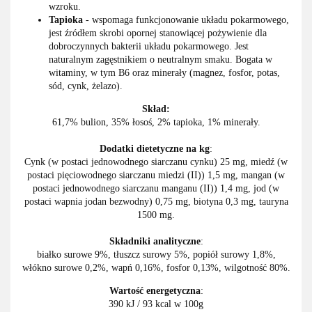
wzroku.
Tapioka
- wspomaga funkcjonowanie układu pokarmowego,
jest źródłem skrobi opornej stanowiącej pożywienie dla
dobroczynnych bakterii układu pokarmowego. Jest
naturalnym zagęstnikiem o neutralnym smaku. Bogata w
witaminy, w tym B6 oraz minerały (magnez, fosfor, potas,
sód, cynk, żelazo).
Skład:
61,7% bulion, 35% łosoś, 2% tapioka, 1% minerały.
Dodatki dietetyczne na kg
:
Cynk (w postaci jednowodnego siarczanu cynku) 25 mg, miedź (w
postaci pięciowodnego siarczanu miedzi (II)) 1,5 mg, mangan (w
postaci jednowodnego siarczanu manganu (II)) 1,4 mg, jod (w
postaci wapnia jodan bezwodny) 0,75 mg, biotyna 0,3 mg, tauryna
1500 mg.
Składniki analityczne
:
białko surowe 9%, tłuszcz surowy 5%, popiół surowy 1,8%,
włókno surowe 0,2%, wapń 0,16%, fosfor 0,13%, wilgotność 80%.
Wartość energetyczna
:
390 kJ / 93 kcal w 100g