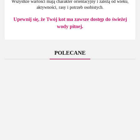
Wszystkie wartości mają charakter orientacyjny i zależą od wieku,
aktywności, rasy i potrzeb osobistych.
Upewnij się, że Twój kot ma zawsze dostęp do świeżej
wody pitnej.
POLECANE
Holista
Holista
M-Pets -
M-Pets -
- Tran
- Olej
Almo
BRAINY
BRAINY
z
z
Nature -
GAMES
GAMES
dorsza
Kryla -
HFC
M-Pets - Lecca
68.95
118.95
- Darwin
- Galileo
37.00
41.00
- Cod
Krill
Natural -
Mat -
5.85
T
- Łatwy
- Łatwy
Liver
Oil -
Tuńczyk
Pomarańczowa
Oil -
200ml
atlantycki
- M
32.00
250ml
70g