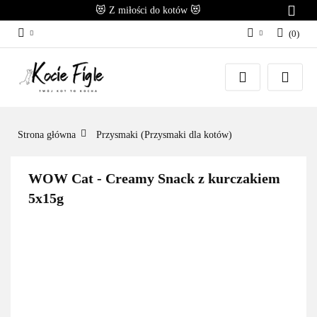
😻 Z miłości do kotów 😻
(
0
)
Zaloguj się
Załóż konto
Dodaj zgłoszenie
Zgody cookies
Strona główna
Przysmaki (Przysmaki dla kotów)
WOW Cat - Creamy Snack z kurczakiem
5x15g