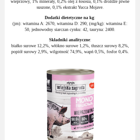
wieprzowy, 1% minerały, 0,2% olej z łososia, 0,1% drożdże piwne
suszone, 0,1% ekstrakt Yucca Mojave.
Dodatki dietetyczne na kg
:
(jm): witamina A: 2670, witamina D: 290; (mg/kg): witamina E:
50, jednowodny siarczan cynku: 42, tauryna: 2400.
Składniki analityczne
:
białko surowe 12,2%, włókno surowe 1,2%, tłuszcz surowy 8,2%,
popiół surowy 2,9%, wilgotność 74,9%, wapń 0,5%, fosfor 0,4%.