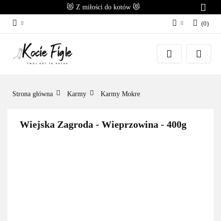
😻 Z miłości do kotów 😻
(
0
)
Zaloguj się
Załóż konto
Dodaj zgłoszenie
Zgody cookies
Strona główna
Karmy
Karmy Mokre
Wiejska Zagroda - Wieprzowina - 400g