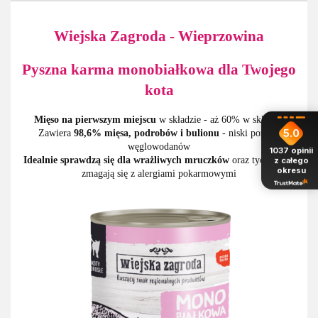
Wiejska Zagroda - Wieprzowina
Pyszna karma monobiałkowa dla Twojego
kota
Mięso na pierwszym miejscu
w składzie - aż 60% w składzie
5.0
Zawiera
98,6% mięsa, podrobów i bulionu
- niski poziom
węglowodanów
1037
opinii
Idealnie sprawdzą się dla wrażliwych mruczków
oraz tych, które
z całego
okresu
zmagają się z alergiami pokarmowymi