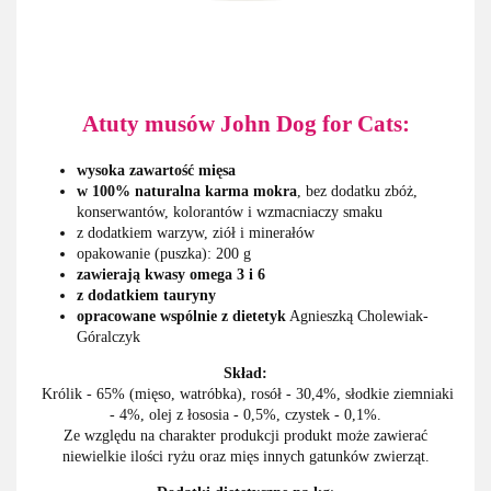
Atuty musów John Dog for Cats:
wysoka zawartość mięsa
w 100% naturalna karma mokra
, bez dodatku zbóż,
konserwantów, kolorantów i wzmacniaczy smaku
z dodatkiem warzyw, ziół i minerałów
opakowanie (puszka): 200 g
zawierają kwasy omega 3 i 6
z dodatkiem tauryny
opracowane wspólnie z dietetyk
Agnieszką Cholewiak-
Góralczyk
Skład:
Królik - 65% (mięso, watróbka), rosół - 30,4%, słodkie ziemniaki
- 4%, olej z łososia - 0,5%, czystek - 0,1%.
Ze względu na charakter produkcji produkt może zawierać
niewielkie ilości ryżu oraz mięs innych gatunków zwierząt.