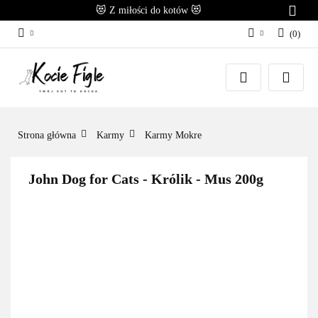
😻 Z miłości do kotów 😻
(
0
)
Zaloguj się
Załóż konto
Dodaj zgłoszenie
Zgody cookies
Strona główna
Karmy
Karmy Mokre
John Dog for Cats - Królik - Mus 200g