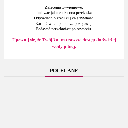
Zalecenia żywieniowe:
Podawać jako codzienna przekąska.
Odpowiednio zredukuj całą żywność.
Karmić w temperaturze pokojowej.
Podawać natychmiast po otwarciu.
Upewnij się, że Twój kot ma zawsze dostęp do świeżej
wody pitnej.
POLECANE
Holista
Holista
M-Pets -
M-Pets -
- Tran
- Olej
Almo
BRAINY
BRAINY
z
z
Nature -
GAMES
GAMES
dorsza
Kryla -
HFC
M-Pets - Lecca
68.95
118.95