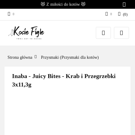
😻 Z miłości do kotów 😻
(
0
)
Zaloguj się
Załóż konto
Dodaj zgłoszenie
Zgody cookies
Strona główna
Przysmaki (Przysmaki dla kotów)
Inaba - Juicy Bites - Krab i Przegrzebki
3x11,3g