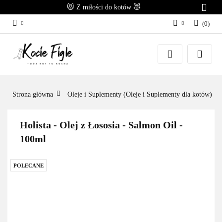
😻 Z miłości do kotów 😻
(
0
)
Zaloguj się
Załóż konto
Dodaj zgłoszenie
Zgody cookies
Strona główna
Oleje i Suplementy (Oleje i Suplementy dla kotów)
Holista - Olej z Łososia - Salmon Oil -
100ml
POLECANE