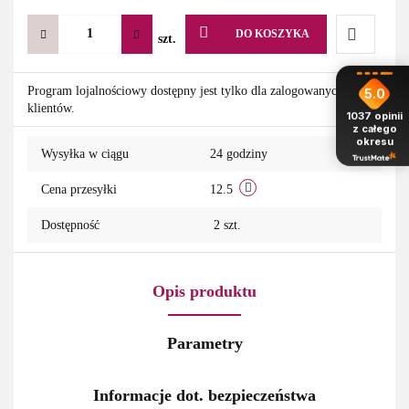
DO KOSZYKA
szt.
Do
Program lojalnościowy dostępny jest tylko dla zalogowanych
5.0
klientów.
przechowa
1037
opinii
z całego
okresu
Wysyłka w ciągu
24 godziny
Cena przesyłki
12.5
Dostępność
2
szt.
Opis produktu
Parametry
Informacje dot. bezpieczeństwa