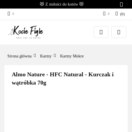
😻 Z miłości do kotów 😻
(
0
)
Zaloguj się
Załóż konto
Dodaj zgłoszenie
Zgody cookies
Strona główna
Karmy
Karmy Mokre
Almo Nature - HFC Natural - Kurczak i
wątróbka 70g