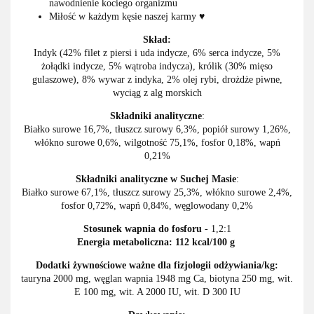
nawodnienie kociego organizmu
Miłość w każdym kęsie naszej karmy ♥
Skład:
Indyk (42% filet z piersi i uda indycze, 6% serca indycze, 5%
żołądki indycze, 5% wątroba indycza), królik (30% mięso
gulaszowe), 8% wywar z indyka, 2% olej rybi, drożdże piwne,
wyciąg z alg morskich
Składniki analityczne
:
Białko surowe 16,7%, tłuszcz surowy 6,3%, popiół surowy 1,26%,
włókno surowe 0,6%, wilgotność 75,1%, fosfor 0,18%, wapń
0,21%
Składniki analityczne w Suchej Masie
:
Białko surowe 67,1%, tłuszcz surowy 25,3%, włókno surowe 2,4%,
fosfor 0,72%, wapń 0,84%, węglowodany 0,2%
Stosunek wapnia do fosforu
- 1,2:1
Energia metaboliczna: 112 kcal/100 g
Dodatki żywnościowe ważne dla fizjologii odżywiania/kg:
tauryna 2000 mg, węglan wapnia 1948 mg Ca, biotyna 250 mg, wit.
E 100 mg, wit. A 2000 IU, wit. D 300 IU