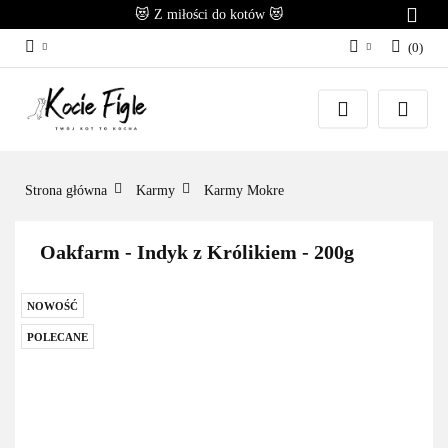
😻 Z miłości do kotów 😻
(
0
)
Zaloguj się
Załóż konto
Dodaj zgłoszenie
Zgody cookies
Strona główna
Karmy
Karmy Mokre
Oakfarm - Indyk z Królikiem - 200g
NOWOŚĆ
POLECANE