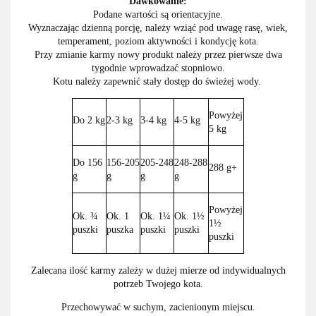
Dawkowanie:
Podane wartości są orientacyjne.
Wyznaczając dzienną porcję, należy wziąć pod uwagę rasę, wiek,
temperament, poziom aktywności i kondycję kota.
Przy zmianie karmy nowy produkt należy przez pierwsze dwa
tygodnie wprowadzać stopniowo.
Kotu należy zapewnić stały dostęp do świeżej wody.
Powyżej
Do 2 kg
2-3 kg
3-4 kg
4-5 kg
5 kg
Do 156
156-205
205-248
248-288
288 g+
g
g
g
g
Powyżej
Ok. ¾
Ok. 1
Ok. 1¼
Ok. 1½
1½
puszki
puszka
puszki
puszki
puszki
Zalecana ilość karmy zależy w dużej mierze od indywidualnych
potrzeb Twojego kota.
Przechowywać w suchym, zacienionym miejscu.