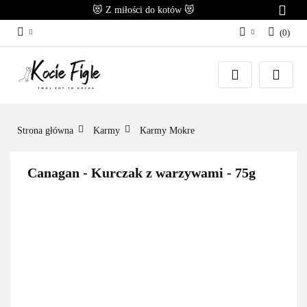
😻 Z miłości do kotów 😻
(
0
)
Zaloguj się
Załóż konto
Dodaj zgłoszenie
Zgody cookies
Strona główna
Karmy
Karmy Mokre
Canagan - Kurczak z warzywami - 75g