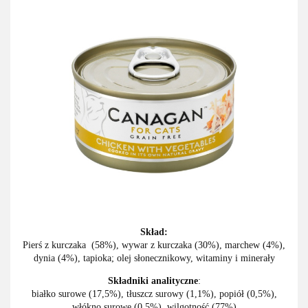
Skład:
Pierś z kurczaka (58%), wywar z kurczaka (30%), marchew (4%),
dynia (4%), tapioka; olej słonecznikowy, witaminy i minerały
Składniki analityczne
:
białko surowe (17,5%), tłuszcz surowy (1,1%), popiół (0,5%),
włókno surowe (0,5%), wilgotność (77%)